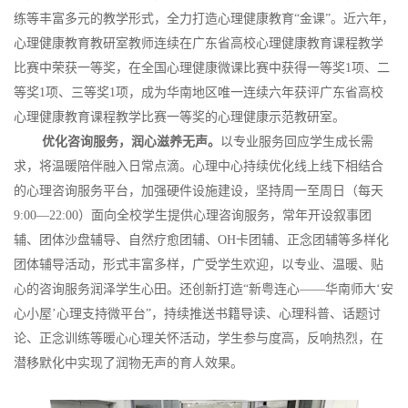
练等丰富多元的教学形式，全力打造心理健康教育“金课”。近六年，
心理健康教育教研室教师连续在广东省高校心理健康教育课程教学
比赛中荣获一等奖，在全国心理健康微课比赛中获得一等奖1项、二
等奖1项、三等奖1项，成为华南地区唯一连续六年获评广东省高校
心理健康教育课程教学比赛一等奖的心理健康示范教研室。
优化咨询服务，润心滋养无声。
以专业服务回应学生成长需
求，将温暖陪伴融入日常点滴。心理中心持续优化线上线下相结合
的心理咨询服务平台，加强硬件设施建设，坚持周一至周日（每天
9:00—22:00）面向全校学生提供心理咨询服务，常年开设叙事团
辅、团体沙盘辅导、自然疗愈团辅、OH卡团辅、正念团辅等多样化
团体辅导活动，形式丰富多样，广受学生欢迎，以专业、温暖、贴
心的咨询服务润泽学生心田。还创新打造“新粤连心——华南师大‘安
心小屋’心理支持微平台”，持续推送书籍导读、心理科普、话题讨
论、正念训练等暖心心理关怀活动，学生参与度高，反响热烈，在
潜移默化中实现了润物无声的育人效果。