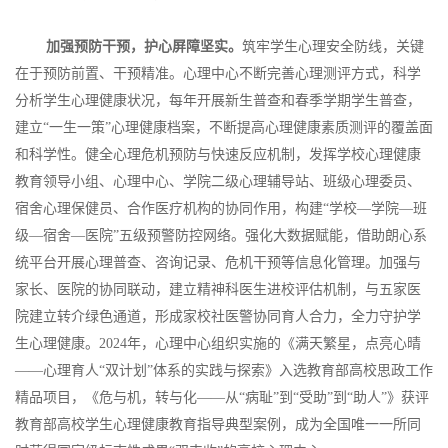
加强预防干预，护心屏障坚实。
筑牢学生心理安全防线，关键
在于预防前置、干预精准。心理中心不断完善心理测评方式，科学
分析学生心理健康状况，每年开展新生普查和春季学期学生普查，
建立“一生一策”心理健康档案，不断提高心理健康素质测评的覆盖面
和科学性。健全心理危机预防与快速反应机制，发挥学校心理健康
教育领导小组、心理中心、学院二级心理辅导站、班级心理委员、
宿舍心理保健员、合作医疗机构的协同作用，构建“学校—学院—班
级—宿舍—医院”五级预警防控网络。强化大数据赋能，借助朗心系
统平台开展心理普查、咨询记录、危机干预等信息化管理。加强与
家长、医院的协同联动，建立精神科医生进校评估机制，与五家医
院建立转介绿色通道，形成家校社医警协同育人合力，全力守护学
生心理健康。2024年，心理中心组织实施的《满天繁星，点亮心晴
——心理育人“双计划”体系的实践与探索》入选教育部高校思政工作
精品项目，《危与机，转与化——从“病耻”到“受助”到“助人”》获评
教育部高校学生心理健康教育指导典型案例，成为全国唯一一所同